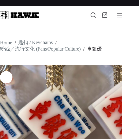
Skip
to
content
Shopping
cart
匙扣 / Keychains
Home
/
/
粉絲／流行文化 (Fans/Popular Culture)
卓銀優
/