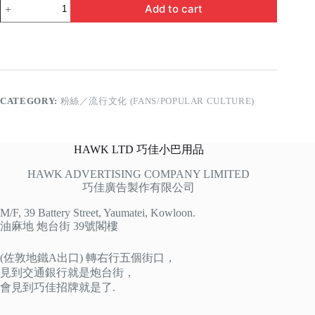
卓
Add to cart
銀
優
quantity
CATEGORY:
粉絲／流行文化 (FANS/POPULAR CULTURE)
HAWK LTD 巧佳小巴用品
HAWK ADVERTISING COMPANY LIMITED
巧佳廣告製作有限公司
M/F, 39 Battery Street, Yaumatei, Kowloon.
油麻地 炮台街 39號閣樓
(佐敦地鐵A出口) 轉右行五個街口，
見到交通銀行就是炮台街，
會見到巧佳招牌就是了.