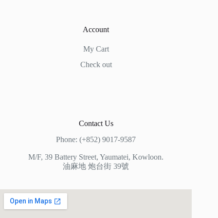
Account
My Cart
Check out
Contact Us
Phone: (+852) 9017-9587
M/F, 39 Battery Street, Yaumatei, Kowloon.
油麻地 炮台街 39號