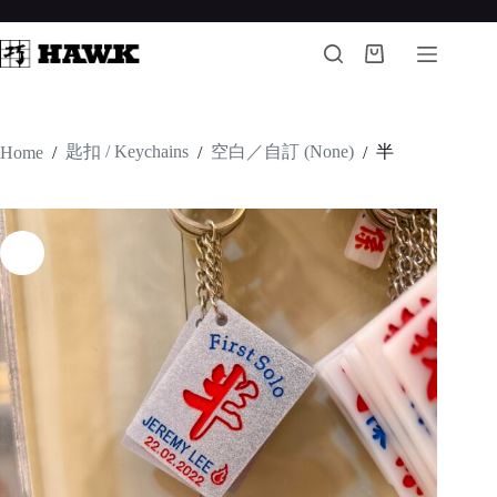
Skip
to
content
Shopping
cart
匙扣 / Keychains
空白／自訂 (None)
半
Home
/
/
/