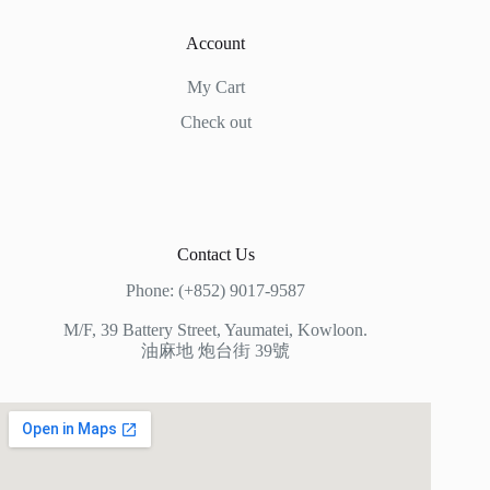
Account
My Cart
Check out
Contact Us
Phone: (+852) 9017-9587
M/F, 39 Battery Street, Yaumatei, Kowloon.
油麻地 炮台街 39號