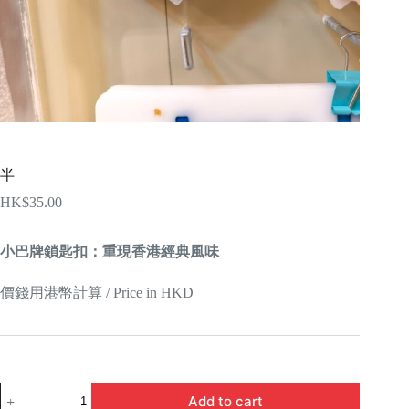
半
HK$
35.00
小巴牌鎖匙扣：重現香港經典風味
價錢用港幣計算 / Price in HKD
半
Add to cart
quantity