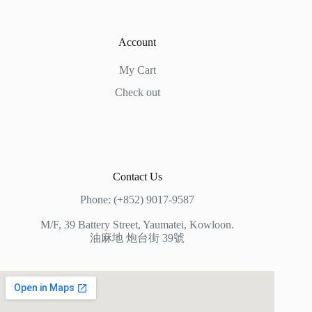
Account
My Cart
Check out
Contact Us
Phone: (+852) 9017-9587
M/F, 39 Battery Street, Yaumatei, Kowloon.
油麻地 炮台街 39號