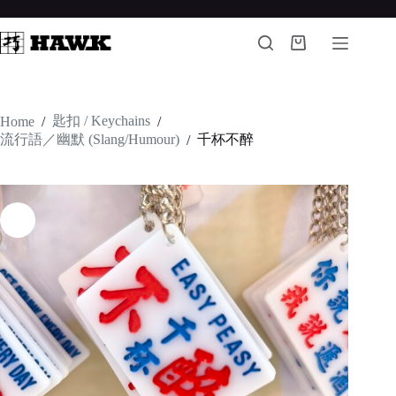
Skip
to
content
Shopping
cart
匙扣 / Keychains
Home
/
/
流行語／幽默 (Slang/Humour)
千杯不醉
/