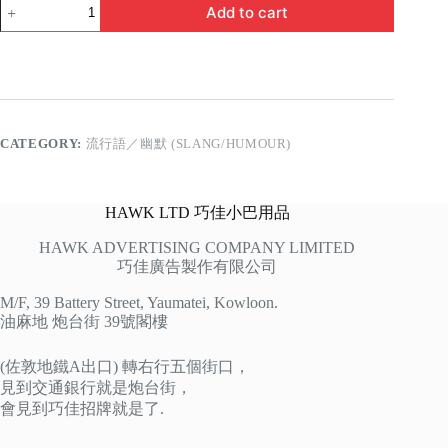
千
Add to cart
杯
不
醉
quantity
CATEGORY:
流行語／幽默 (SLANG/HUMOUR)
HAWK LTD 巧佳小巴用品
HAWK ADVERTISING COMPANY LIMITED
巧佳廣告製作有限公司
M/F, 39 Battery Street, Yaumatei, Kowloon.
油麻地 炮台街 39號閣樓
(佐敦地鐵A出口) 轉右行五個街口，
見到交通銀行就是炮台街，
會見到巧佳招牌就是了.