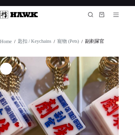
Skip
to
content
Shopping
cart
匙扣 / Keychains
寵物 (Pets)
副剷屎官
Home
/
/
/