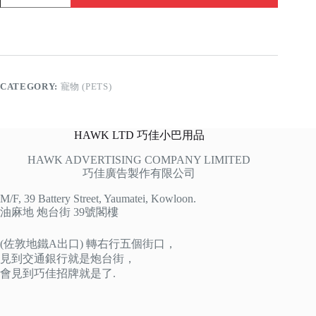
屎
官
quantity
CATEGORY:
寵物 (PETS)
HAWK LTD 巧佳小巴用品
HAWK ADVERTISING COMPANY LIMITED
巧佳廣告製作有限公司
M/F, 39 Battery Street, Yaumatei, Kowloon.
油麻地 炮台街 39號閣樓
(佐敦地鐵A出口) 轉右行五個街口，
見到交通銀行就是炮台街，
會見到巧佳招牌就是了.