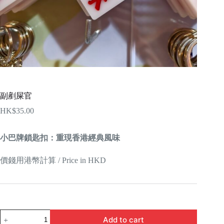
副剷屎官
HK$
35.00
小巴牌鎖匙扣：重現香港經典風味
價錢用港幣計算 / Price in HKD
副
Add to cart
剷