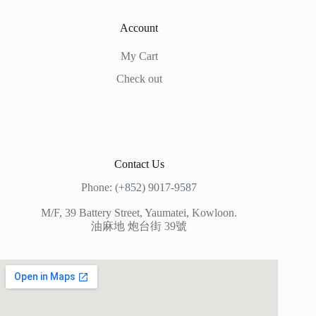
Account
My Cart
Check out
Contact Us
Phone: (+852) 9017-9587
M/F, 39 Battery Street, Yaumatei, Kowloon.
油麻地 炮台街 39號