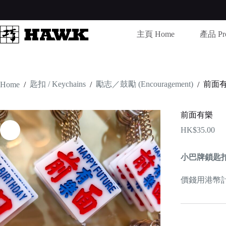
Skip
to
content
主頁 Home
產品 Pro
匙扣 / Keychains
勵志／鼓勵 (Encouragement)
前面
Home
/
/
/
前面有樂
HK$
35.00
小巴牌鎖匙
價錢用港幣計算 /