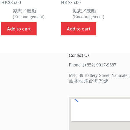
HK$
35.00
HK$
35.00
勵志／鼓勵
勵志／鼓勵
(Encouragement)
(Encouragement)
Add to cart
Add to cart
Contact Us
Phone: (+852) 9017-9587
M/F, 39 Battery Street, Yaumate
油麻地 炮台街 39號