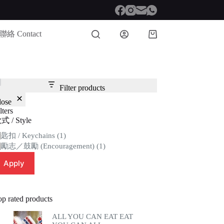
聯絡 Contact
Shopping
cart
Filter products
lose
lters
式 / Style
tegory
匙扣 / Keychains
(1)
勵志／鼓勵 (Encouragement)
(1)
Apply
op rated products
ALL YOU CAN EAT EAT