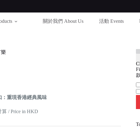
ducts
關於我們 About Us
活動 Events
有樂
C
Fi
款
Ca
扣：重現香港經典風味
 Price in HKD
T