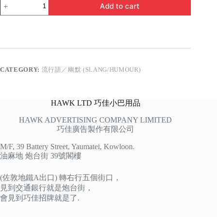
傻
Add to cart
妹
quantity
CATEGORY:
流行語／幽默 (SLANG/HUMOUR)
HAWK LTD 巧佳小巴用品
HAWK ADVERTISING COMPANY LIMITED
巧佳廣告製作有限公司
M/F, 39 Battery Street, Yaumatei, Kowloon.
油麻地 炮台街 39號閣樓
(佐敦地鐵A出口) 轉右行五個街口，
見到交通銀行就是炮台街，
會見到巧佳招牌就是了.