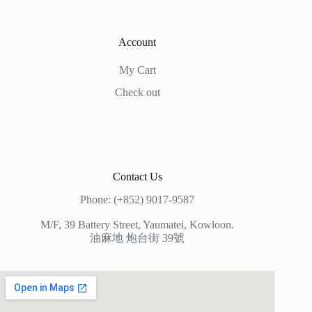
Account
My Cart
Check out
Contact Us
Phone: (+852) 9017-9587
M/F, 39 Battery Street, Yaumatei, Kowloon.
油麻地 炮台街 39號