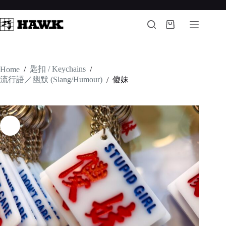
Skip
to
content
Shopping
cart
匙扣 / Keychains
Home
/
/
流行語／幽默 (Slang/Humour)
傻妹
/