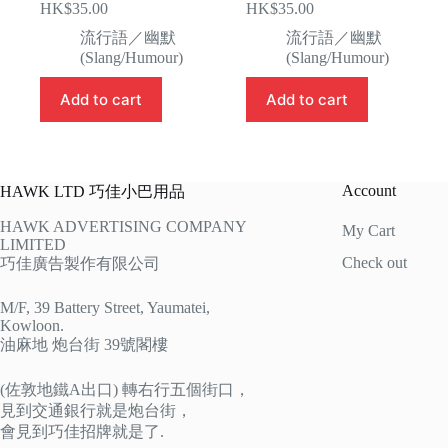
HK$
35.00
HK$
35.00
流行語／幽默
流行語／幽默
(Slang/Humour)
(Slang/Humour)
Add to cart
Add to cart
Account
HAWK LTD 巧佳小巴用品
HAWK ADVERTISING COMPANY
My Cart
LIMITED
Check out
巧佳廣告製作有限公司
M/F, 39 Battery Street, Yaumatei,
Kowloon.
油麻地 炮台街 39號閣樓
(佐敦地鐵A出口) 轉右行五個街口，
見到交通銀行就是炮台街，
會見到巧佳招牌就是了.