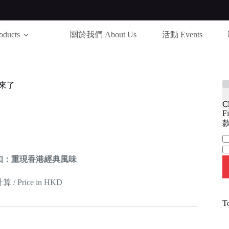
ducts
關於我們 About Us
活動 Events
來了
C
Fi
款
Ca
扣：重現香港經典風味
 Price in HKD
T