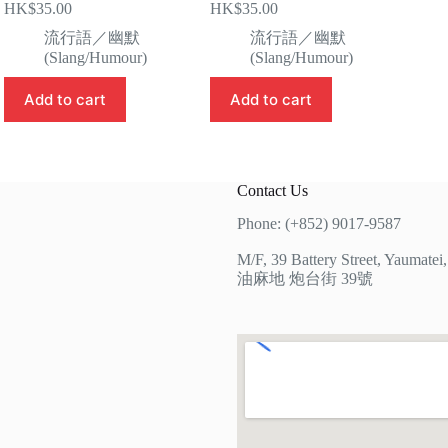
HK$
35.00
HK$
35.00
流行語／幽默
流行語／幽默
(Slang/Humour)
(Slang/Humour)
Add to cart
Add to cart
Contact Us
Phone: (+852) 9017-9587
M/F, 39 Battery Street, Yaumate
油麻地 炮台街 39號