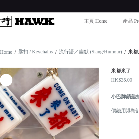
Skip
to
content
主頁 Home
產品 Pro
匙扣 / Keychains
流行語／幽默 (Slang/Humour)
來都
Home
/
/
/
來都來了
HK$
35.00
小巴牌鎖匙
價錢用港幣計算 /