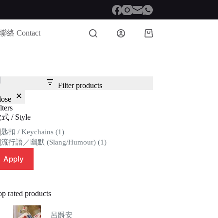
聯絡 Contact
Shopping
cart
Filter products
lose
lters
式 / Style
tegory
匙扣 / Keychains
(1)
流行語／幽默 (Slang/Humour)
(1)
Apply
op rated products
呂爵安