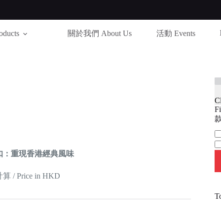
ducts
關於我們 About Us
活動 Events
C
Fi
款
Ca
扣：重現香港經典風味
 Price in HKD
T