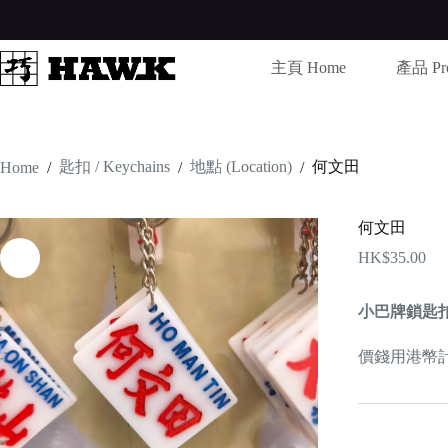
Skip
to
content
主頁 Home
產品 Pro
匙扣 / Keychains
地點 (Location)
何文田
Home
/
/
/
何文田
HK$
35.00
小巴牌鎖匙
價錢用港幣計算 /