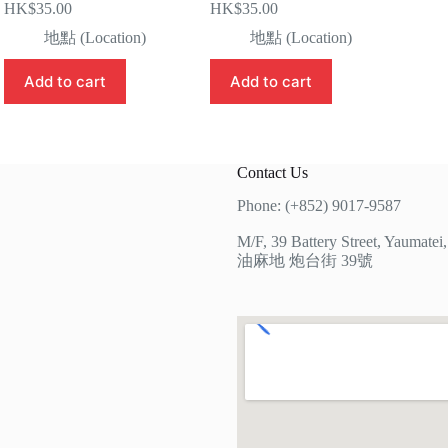
HK$
35.00
HK$
35.00
地點 (Location)
地點 (Location)
Add to cart
Add to cart
Contact Us
Phone: (+852) 9017-9587
M/F, 39 Battery Street, Yaumate
油麻地 炮台街 39號