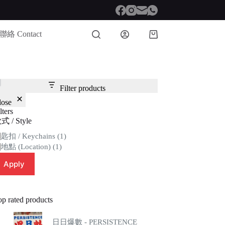
聯絡 Contact
Shopping
cart
Filter products
lose
lters
式 / Style
tegory
匙扣 / Keychains
(1)
地點 (Location)
(1)
Apply
op rated products
日日爆數 - PERSISTENCE