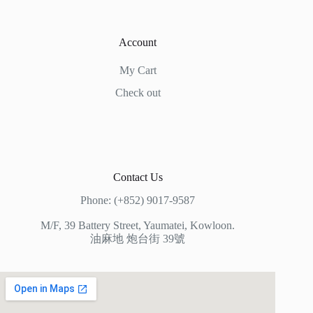
Account
My Cart
Check out
Contact Us
Phone: (+852) 9017-9587
M/F, 39 Battery Street, Yaumatei, Kowloon.
油麻地 炮台街 39號