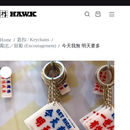
Skip
to
content
Shopping
cart
匙扣 / Keychains
Home
/
/
勵志／鼓勵 (Encouragement)
今天我無 明天要多
/