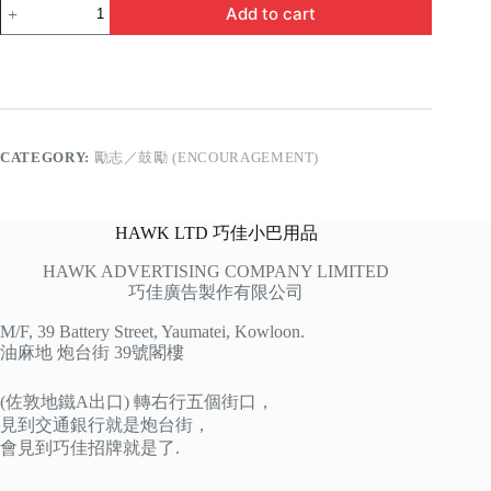
今
Add to cart
天
我
無
明
天
要
多
CATEGORY:
勵志／鼓勵 (ENCOURAGEMENT)
quantity
HAWK LTD 巧佳小巴用品
HAWK ADVERTISING COMPANY LIMITED
巧佳廣告製作有限公司
M/F, 39 Battery Street, Yaumatei, Kowloon.
油麻地 炮台街 39號閣樓
(佐敦地鐵A出口) 轉右行五個街口，
見到交通銀行就是炮台街，
會見到巧佳招牌就是了.