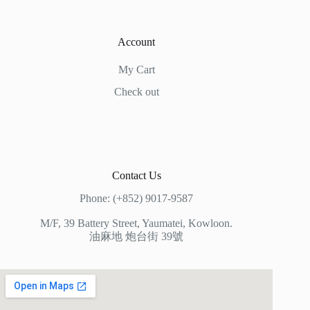
Account
My Cart
Check out
Contact Us
Phone: (+852) 9017-9587
M/F, 39 Battery Street, Yaumatei, Kowloon.
油麻地 炮台街 39號