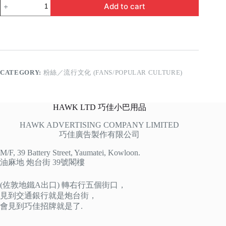
五
Add to cart
月
天
quantity
CATEGORY:
粉絲／流行文化 (FANS/POPULAR CULTURE)
HAWK LTD 巧佳小巴用品
HAWK ADVERTISING COMPANY LIMITED
巧佳廣告製作有限公司
M/F, 39 Battery Street, Yaumatei, Kowloon.
油麻地 炮台街 39號閣樓
(佐敦地鐵A出口) 轉右行五個街口，
見到交通銀行就是炮台街，
會見到巧佳招牌就是了.