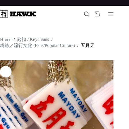
Skip
to
content
Shopping
cart
匙扣 / Keychains
Home
/
/
粉絲／流行文化 (Fans/Popular Culture)
五月天
/