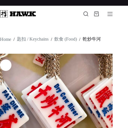
Skip
to
content
Shopping
cart
匙扣 / Keychains
飲食 (Food)
乾炒牛河
Home
/
/
/