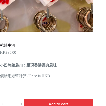
乾炒牛河
HK$
35.00
小巴牌鎖匙扣：重現香港經典風味
價錢用港幣計算 / Price in HKD
乾
Add to cart
炒