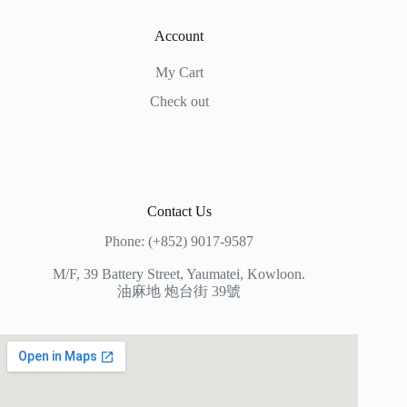
Account
My Cart
Check out
Contact Us
Phone: (+852) 9017-9587
M/F, 39 Battery Street, Yaumatei, Kowloon.
油麻地 炮台街 39號