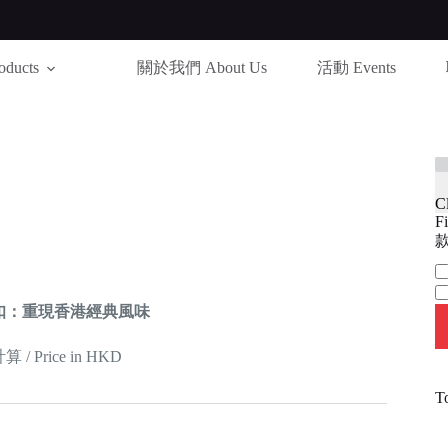
ducts
關於我們 About Us
活動 Events
C
Fi
款
Ca
扣：重現香港經典風味
 Price in HKD
T