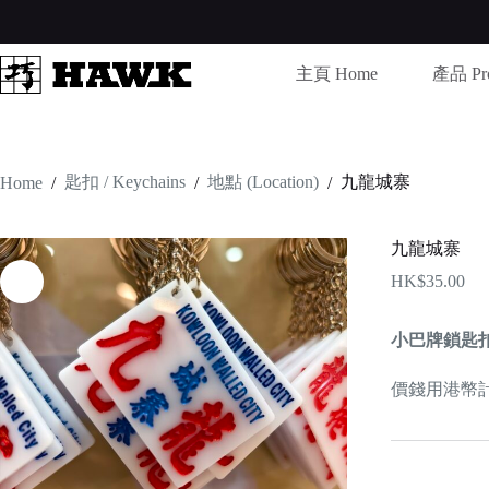
Skip
to
content
主頁 Home
產品 Pro
匙扣 / Keychains
地點 (Location)
九龍城寨
Home
/
/
/
九龍城寨
HK$
35.00
小巴牌鎖匙
價錢用港幣計算 /