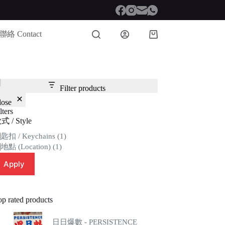
聯絡 Contact
Shopping
cart
Filter products
lose
lters
式 / Style
tegory
匙扣 / Keychains
(1)
地點 (Location)
(1)
Apply
op rated products
日日爆數 - PERSISTENCE