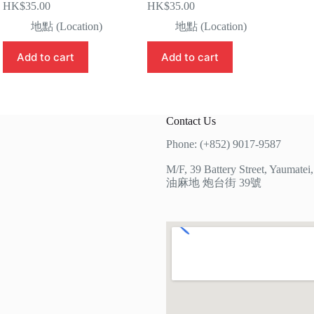
HK$
35.00
HK$
35.00
地點 (Location)
地點 (Location)
Add to cart
Add to cart
Contact Us
Phone: (+852) 9017-9587
M/F, 39 Battery Street, Yaumate
油麻地 炮台街 39號