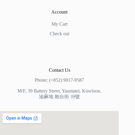
Account
My Cart
Check out
Contact Us
Phone: (+852) 9017-9587
M/F, 39 Battery Street, Yaumatei, Kowloon.
油麻地 炮台街 39號