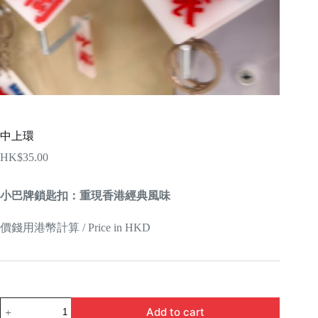
中上環
HK$
35.00
小巴牌鎖匙扣：重現香港經典風味
價錢用港幣計算 / Price in HKD
中
Add to cart
上