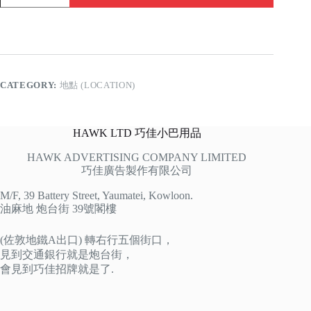
環
quantity
CATEGORY:
地點 (LOCATION)
HAWK LTD 巧佳小巴用品
HAWK ADVERTISING COMPANY LIMITED
巧佳廣告製作有限公司
M/F, 39 Battery Street, Yaumatei, Kowloon.
油麻地 炮台街 39號閣樓
(佐敦地鐵A出口) 轉右行五個街口，
見到交通銀行就是炮台街，
會見到巧佳招牌就是了.