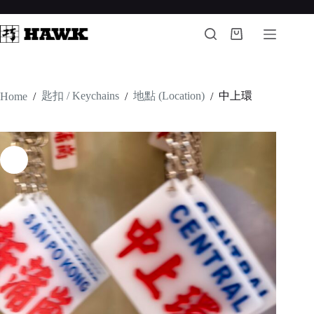
Skip
to
content
Shopping
cart
匙扣 / Keychains
地點 (Location)
中上環
Home
/
/
/