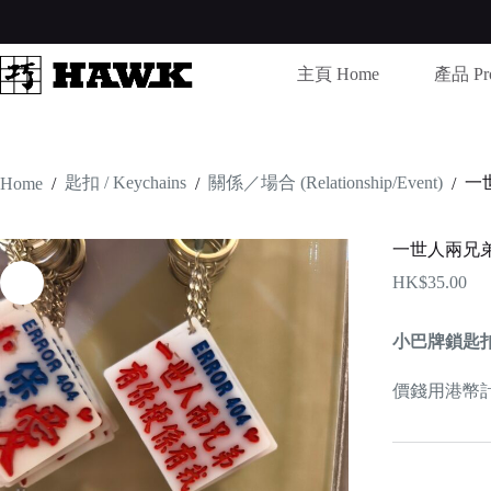
Skip
to
content
主頁 Home
產品 Pro
匙扣 / Keychains
關係／場合 (Relationship/Event)
一
Home
/
/
/
一世人兩兄
HK$
35.00
小巴牌鎖匙
價錢用港幣計算 /