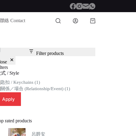
聯絡 Contact
Shopping
cart
Filter products
lose
lters
式 / Style
tegory
匙扣 / Keychains
(1)
關係／場合 (Relationship/Event)
(1)
Apply
op rated products
呂爵安