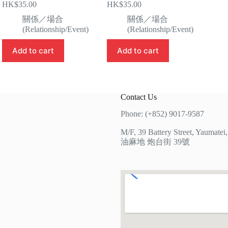
HK$
35.00
HK$
35.00
關係／場合
關係／場合
(Relationship/Event)
(Relationship/Event)
Add to cart
Add to cart
Contact Us
Phone: (+852) 9017-9587
M/F, 39 Battery Street, Yaumate
油麻地 炮台街 39號