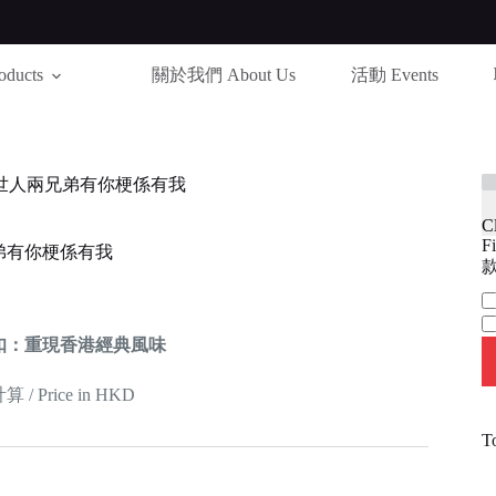
ducts
關於我們 About Us
活動 Events
世人兩兄弟有你梗係有我
C
Fi
弟有你梗係有我
款
Ca
扣：重現香港經典風味
 Price in HKD
T