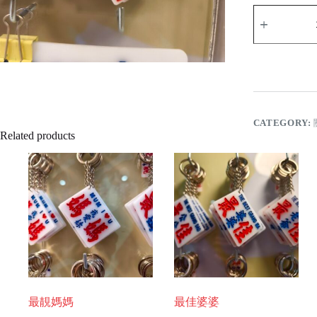
一
世
人
兩
兄
弟
有
你
梗
CATEGORY:
係
Related products
有
我
quantity
最靚媽媽
最佳婆婆