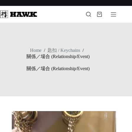
Skip
to
content
Shopping
cart
匙扣 / Keychains
Home
/
/
關係／場合 (Relationship/Event)
關係／場合 (Relationship/Event)