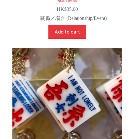
HK$
35.00
關係／場合 (Relationship/Event)
Add to cart