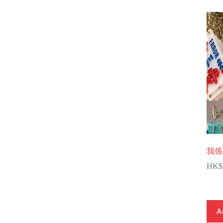
我係
HK$
A