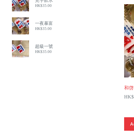
見字飲水
HK$
35.00
一夜暴富
HK$
35.00
超級一號
HK$
35.00
和啓
HK$
A