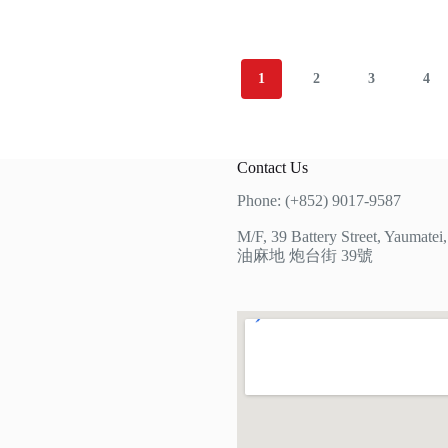
1
2
3
4
Contact Us
Phone: (+852) 9017-9587
M/F, 39 Battery Street, Yaumate
油麻地 炮台街 39號