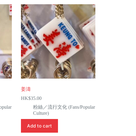
姜濤
HK$
35.00
ular
粉絲／流行文化 (Fans/Popular
Culture)
Add to cart