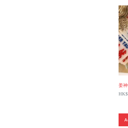
姜神
HK$
A