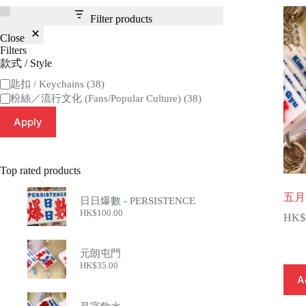
Filter products
Close
Filters
款式 / Style
Category
匙扣 / Keychains
(38)
粉絲／流行文化 (Fans/Popular Culture)
(38)
Apply
Top rated products
五月
日日爆數 - PERSISTENCE
HK$
100.00
HK$
元朗屯門
HK$
35.00
A