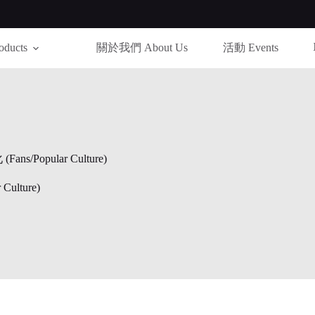
ducts
關於我們 About Us
活動 Events
s/Popular Culture)
ulture)