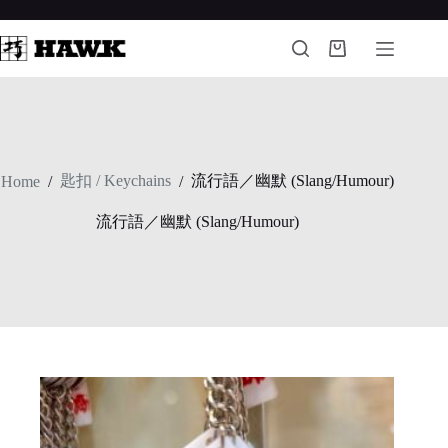
Skip
to
content
Shopping
cart
匙扣 / Keychains
流行語／幽默 (Slang/Humour)
Home
/
/
流行語／幽默 (Slang/Humour)