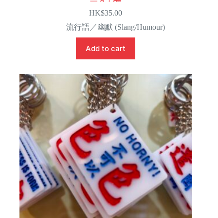
HK$
35.00
流行語／幽默 (Slang/Humour)
Add to cart