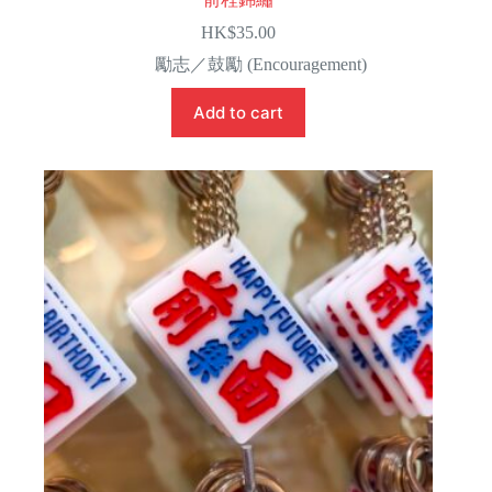
HK$
35.00
勵志／鼓勵 (Encouragement)
Add to cart