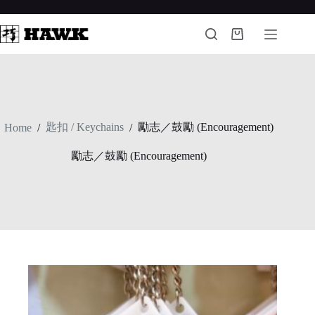
Skip
to
content
Shopping
cart
匙扣 / Keychains
勵志／鼓勵 (Encouragement)
Home
/
/
勵志／鼓勵 (Encouragement)