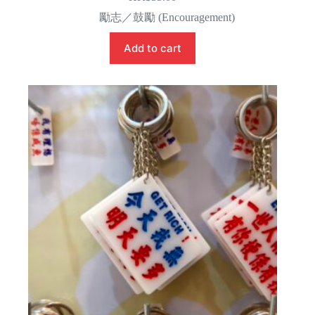
勵志／鼓勵 (Encouragement)
Add to cart